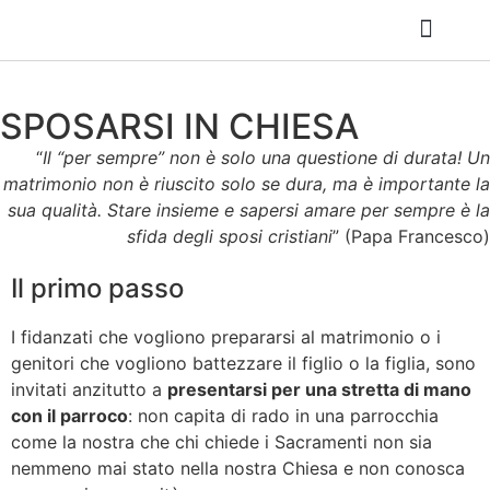
Catechismo e Oratorio
Catechesi adulti
Il Consiglio Pastorale
Riferimenti utili
Foglietto e avvisi
Il tuo impegno per la comunità
SPOSARSI IN CHIESA
“
Il “per sempre” non è solo una questione di durata! Un
matrimonio non è riuscito solo se dura, ma è importante la
sua qualità. Stare insieme e sapersi amare per sempre è la
sfida degli sposi cristiani
” (Papa Francesco)
Il primo passo
I fidanzati che vogliono prepararsi al matrimonio o i
genitori che vogliono battezzare il figlio o la figlia, sono
invitati anzitutto a
presentarsi per una stretta di mano
con il parroco
: non capita di rado in una parrocchia
come la nostra che chi chiede i Sacramenti non sia
nemmeno mai stato nella nostra Chiesa e non conosca